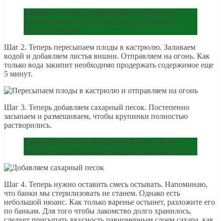
Совет!
Поскольку стерилизации не будет, то
рекомендуется обдать смородину кипятком, а
после просушить.
Шаг 2. Теперь пересыпаем плоды в кастрюлю. Заливаем
водой и добавляем листья вишни. Отправляем на огонь. Как
только вода закипит необходимо продержать содержимое еще
5 минут.
Шаг 3. Теперь добавляем сахарный песок. Постепенно
засыпаем и размешиваем, чтобы крупинки полностью
растворились.
Совет!
Если песок растворяется плохо, то на
данном этапе можно активировать слабый огонь.
Шаг 4. Теперь нужно оставить смесь остывать. Напоминаю,
что банки мы стерилизовать не станем. Однако есть
небольшой нюанс. Как только варенье остынет, разложите его
по банкам. Для того чтобы лакомство долго хранилось,
следует присыпать вкусность равномерным слоем сахара, как