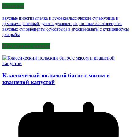
Заметки
вкусные пироги
выпечка в духовке
классические супы
курица в
духовке
меренговый рулет в духовке
праздничные салаты
рецепты
вкусных супов
рецепты соусов
рыба в духовке
салаты с курицей
соусы
для рыбы
Последние записи
Классический польский бигос с мясом и
квашеной капустой