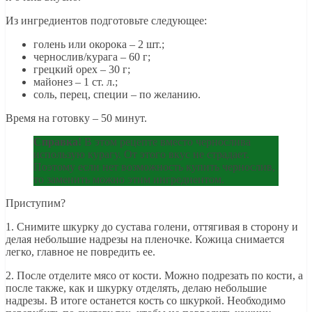
Из ингредиентов подготовьте следующее:
голень или окорока – 2 шт.;
чернослив/курага – 60 г;
грецкий орех – 30 г;
майонез – 1 ст. л.;
соль, перец, специи – по желанию.
Время на готовку – 50 минут.
Справка!
В этом рецепте вместо чернослива
использую курагу. От этого вкус не страдает.
Поэтому если нет возможность купить чернослив,
то заменить можно этим ингредиентом.
Приступим?
1. Снимите шкурку до сустава голени, оттягивая в сторону и
делая небольшие надрезы на пленочке. Кожица снимается
легко, главное не повредить ее.
2. После отделите мясо от кости. Можно подрезать по кости, а
после также, как и шкурку отделять, делаю небольшие
надрезы. В итоге останется кость со шкуркой. Необходимо