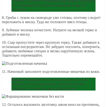
голяшек, поэтому оставшиеся две можно отложить
на следующий раз или использовать в других
рецептах.
8. Грибы с луком на сковороде уже готовы, поэтому следует
переложить в миску. Туда же положите мясо птицы.
9. Зубчики чеснока почистите. Натрите на мелкой терке и
добавьте в миску.
10. Сыр пропустите через крупную терку. Также добавьте к
остальным ингредиентам. Не забудьте посолить, поперчить,
добавить любимые специи и мелко нарубленную зелень.
Тщательно перемешайте.
11. Начинкой заполните подготовленные мешочки из кожи.
Важно!
Фаршируйте не очень плотно. В итоге
должен остаться края кожи, который свисает.
Заправьте его внутрь, как на фото ниже.
12. Осталось выложить заготовку швом вниз на противень,