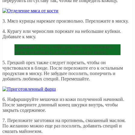
перерубить по суставу так, чтобы не повредить кожицу.
3. Мясо курицы нарежьте произвольно. Переложите в миску.
4. Курагу или чернослив порежьте на небольшие кубики.
Добавьте к мясу.
Справка!
Если сухофрукты жесткие, то можно
залить кипятком и дать постоять пару минут.
5. Грецкий орех также следует порезать, чтобы он
чувствовался в блюде. После переложите его к остальным
продуктам в миску. Не забудьте посолить, поперчить и
добавить любимых специй. Перемешайте.
6. Нафаршируйте мешочки из кожи полученной начинкой.
После заверните длинный конец шкурки внутрь, чтобы
закрыть содержимое.
7. Переложите заготовки на противень, смазанный маслом.
По желанию можно еще раз посолить, добавить специй и
смазать майонезом.