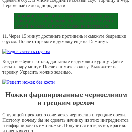
сделайте соус. В миске соедините соевый соус, горчицу и мед.
Перемешайте до однородности.
Справка!
Лучше использовать обычную острую
горчицу. Здесь использовал в зернах, потому что
другой не было. От этого блюдо не пострадало.
11. Через 15 минут достаньте противень и смажьте бедрышки
соусом. После отправьте в духовку еще на 15 минут.
Когда все будет готово, достаньте из духовки курицу. Дайте
остыть пару минут. После снимите фольгу. Выложите на
тарелку. Украсить можно зеленью.
Ножки фаршированные черносливом
и грецким орехом
С курицей прекрасно сочетается чернослив и грецкие орехи.
Поэтому, почему бы не сделать начинку из этих ингредиентов
и нафаршировать ими ножки. Получится интересно, красиво
и очень вкусно.