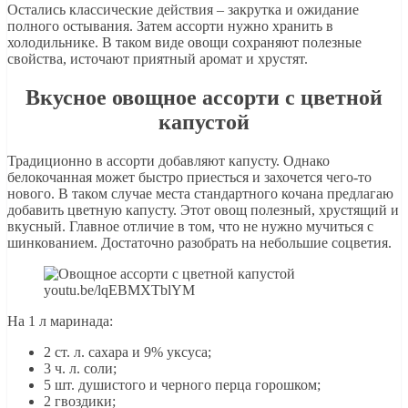
Остались классические действия – закрутка и ожидание
полного остывания. Затем ассорти нужно хранить в
холодильнике. В таком виде овощи сохраняют полезные
свойства, источают приятный аромат и хрустят.
Вкусное овощное ассорти с цветной
капустой
Традиционно в ассорти добавляют капусту. Однако
белокочанная может быстро приесться и захочется чего-то
нового. В таком случае места стандартного кочана предлагаю
добавить цветную капусту. Этот овощ полезный, хрустящий и
вкусный. Главное отличие в том, что не нужно мучиться с
шинкованием. Достаточно разобрать на небольшие соцветия.
youtu.be/lqEBMXTblYM
На 1 л маринада:
2 ст. л. сахара и 9% уксуса;
3 ч. л. соли;
5 шт. душистого и черного перца горошком;
2 гвоздики;