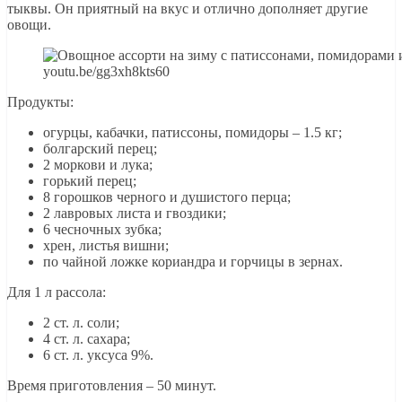
тыквы. Он приятный на вкус и отлично дополняет другие
овощи.
youtu.be/gg3xh8kts60
Продукты:
огурцы, кабачки, патиссоны, помидоры – 1.5 кг;
болгарский перец;
2 моркови и лука;
горький перец;
8 горошков черного и душистого перца;
2 лавровых листа и гвоздики;
6 чесночных зубка;
хрен, листья вишни;
по чайной ложке кориандра и горчицы в зернах.
Для 1 л рассола:
2 ст. л. соли;
4 ст. л. сахара;
6 ст. л. уксуса 9%.
Время приготовления – 50 минут.