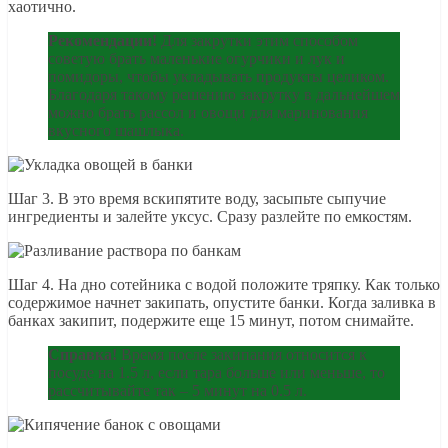
хаотично.
Рекомендации!
Для закрутки этим способом
советую брать маленькие огурчики и лук и
помидоры, чтобы укладывать продукты целиком.
Благодаря такому решению закрутку в дальнейшем
можно брать рассол и овощи для маринования
вкусного шашлыка.
Шаг 3. В это время вскипятите воду, засыпьте сыпучие
ингредиенты и залейте уксус. Сразу разлейте по емкостям.
Шаг 4. На дно сотейника с водой положите тряпку. Как только
содержимое начнет закипать, опустите банки. Когда заливка в
банках закипит, подержите еще 15 минут, потом снимайте.
Справка!
Время после закипания относится к
посуде на 1.5 л, если тара больше или меньше, то
рассчитывайте так – 5 минут на 0.5 л.