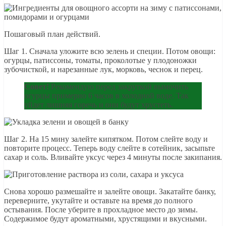
Пошаговый план действий.
Шаг 1. Сначала уложите всю зелень и специи. Потом овощи:
огурцы, патиссоны, томаты, проколотые у плодоножки
зубочисткой, и нарезанные лук, морковь, чеснок и перец.
Совет!
Рекомендую перед закруткой вымочить
огурцы примерно 6 часов в холодной воде. Так
уйдет лишняя горечь и они будут хрустеть.
Шаг 2. На 15 мину залейте кипятком. Потом слейте воду и
повторите процесс. Теперь воду слейте в сотейник, засыпьте
сахар и соль. Вливайте уксус через 4 минуты после закипания.
Снова хорошо размешайте и залейте овощи. Закатайте банку,
переверните, укутайте и оставьте на время до полного
остывания. После уберите в прохладное место до зимы.
Содержимое будут ароматными, хрустящими и вкусными.