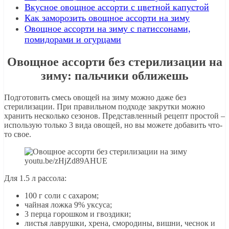
Вкусное овощное ассорти с цветной капустой
Как заморозить овощное ассорти на зиму
Овощное ассорти на зиму с патиссонами,
помидорами и огурцами
Овощное ассорти без стерилизации на
зиму: пальчики оближешь
Подготовить смесь овощей на зиму можно даже без
стерилизации. При правильном подходе закрутки можно
хранить несколько сезонов. Представленный рецепт простой –
использую только 3 вида овощей, но вы можете добавить что-
то свое.
youtu.be/zHjZd89AHUE
Для 1.5 л рассола:
100 г соли с сахаром;
чайная ложка 9% уксуса;
3 перца горошком и гвоздики;
листья лаврушки, хрена, смородины, вишни, чеснок и