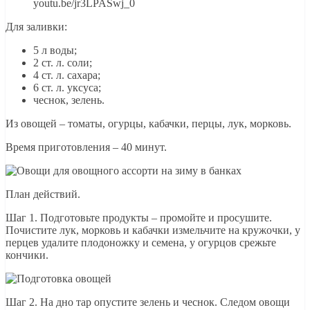
youtu.be/jr3LPASwj_0
Для заливки:
5 л воды;
2 ст. л. соли;
4 ст. л. сахара;
6 ст. л. уксуса;
чеснок, зелень.
Из овощей – томаты, огурцы, кабачки, перцы, лук, морковь.
Время приготовления – 40 минут.
План действий.
Шаг 1. Подготовьте продукты – промойте и просушите.
Почистите лук, морковь и кабачки измельчите на кружочки, у
перцев удалите плодоножку и семена, у огурцов срежьте
кончики.
Шаг 2. На дно тар опустите зелень и чеснок. Следом овощи