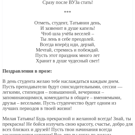
Сразу после ВУЗа стать!
***
Отметь, студент, Татьянин день,
И зазвенит в душе капель!
Чтоб шла учёба веселей –
Ты лень в себе преодолей.
Всегда вперёд иди, дерзай,
Мечтай, стремись и побеждай.
Пусть этот праздник много лет
Хранит в душе чудесный свет!
Поздравления в прозе:
В день студента желаю тебе наслаждаться каждым днем.
Пусть преподаватели будут снисходительными, сессии —
легкими, стипендия – повышенной, вечеринки –
запоминающимися, коменданты в общаге – вменяемыми,
друзья – веселыми. Пусть студенчество будет одним из
лучших периодов в твоей жизни!
Милая Татьяна! Будь прекрасной и желанной всегда! Знай, ты
прекрасна! Не бойся излучать свою красоту, счастье, добро для
всех близких и друзей! Пусть твои начинания всегда
заканчиваются успехом! Все, что ты когда-то желала,