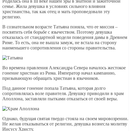
Родилась она в III веке нашей эры в знатной и зажиточной
семье. Жила девушка в условиях сильного влияния
христианства, так как отец и мать проповедовали эту
религию.
В сознательном возрасте Татьяна поняла, что ее миссия –
посвятить себя борьбе с язычеством. Поэтому девушка
отказалась от стандартной модели поведения дамы в Древнем
Риме. То есть, она не вышла замуж, не встала на сторону
наименьшего сопротивления со стороны правительства.
Во времена правления Александра Севера началось жестокое
гонение христиан из Рима. Император начал кампанию,
призывающую обращать христиан в язычников.
Под данное гонение попала Татьяна, которая долго
сопротивлялась воле правителя. Девушку приводили в храм
Аполлона, заставляли пытками отказаться от своей веры.
Однако, будущая святая твердо стояла на своем мировозрении.
Не желая отказываться от религии, девушка вознесла молитву
Иисусу Христу.