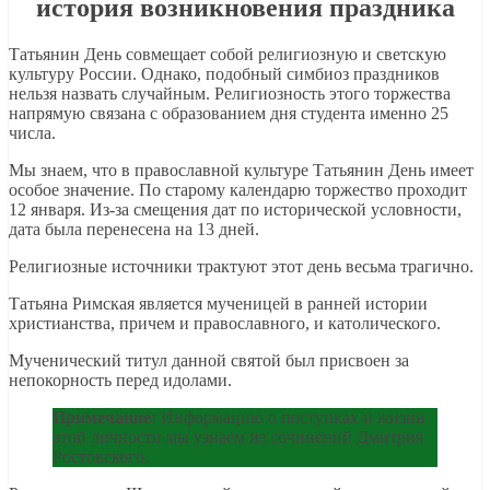
история возникновения праздника
Татьянин День совмещает собой религиозную и светскую
культуру России. Однако, подобный симбиоз праздников
нельзя назвать случайным. Религиозность этого торжества
напрямую связана с образованием дня студента именно 25
числа.
Мы знаем, что в православной культуре Татьянин День имеет
особое значение. По старому календарю торжество проходит
12 января. Из-за смещения дат по исторической условности,
дата была перенесена на 13 дней.
Религиозные источники трактуют этот день весьма трагично.
Татьяна Римская является мученицей в ранней истории
христианства, причем и православного, и католического.
Мученический титул данной святой был присвоен за
непокорность перед идолами.
Примечание:
Информацию о поступках и жизни
этой личности мы узнаем из сочинений Дмитрия
Ростовского.