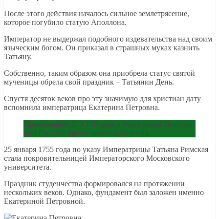
После этого действия началось сильное землетрясение,
которое погубило статую Аполлона.
Император не выдержал подобного издевательства над своим
языческим богом. Он приказал в страшных муках казнить
Татьяну.
Собственно, таким образом она приобрела статус святой
мученицы обрела свой праздник – Татьянин День.
Спустя десяток веков про эту значимую для христиан дату
вспомнила императрица Екатерина Петровна.
Примечание:
В XVIII веке в Российской Империи
шел процесс просвещения населения.
25 января 1755 года по указу Императрицы Татьяна Римская
стала покровительницей Императорского Московского
университета.
Праздник студенчества формировался на протяжении
нескольких веков. Однако, фундамент был заложен именно
Екатериной Петровной.